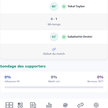
86’
Yakal Taylan
0 - 1
Mi-temps
43’
Sabahattin Destici
Début du match
Sondage des supporters
0%
0%
0%
Adiyaman FK
Match nul
Bornova 1877