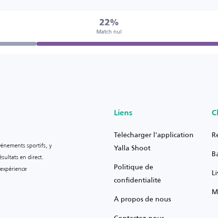
22%
Match nul
Liens
C
Télécharger l'application
R
vénements sportifs, y
Yalla Shoot
B
sultats en direct.
Politique de
 expérience
L
confidentialité
M
À propos de nous
Contactez-nous