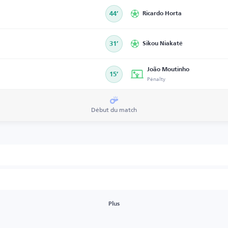
44’
Ricardo Horta
31’
Sikou Niakaté
João Moutinho
15’
Pénalty
Début du match
Plus