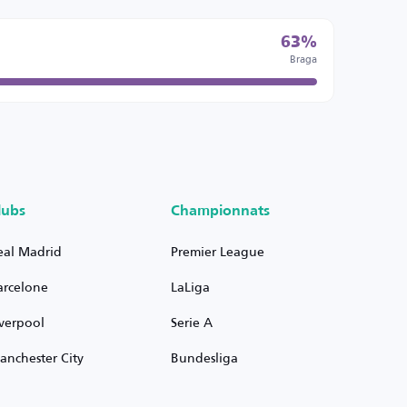
63%
Braga
lubs
Championnats
eal Madrid
Premier League
arcelone
LaLiga
iverpool
Serie A
anchester City
Bundesliga