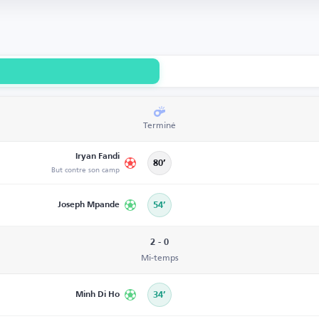
Terminé
Iryan Fandi
80’
But contre son camp
Joseph Mpande
54’
2 - 0
Mi-temps
Minh Di Ho
34’