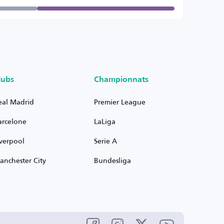
lubs
Championnats
eal Madrid
Premier League
arcelone
LaLiga
iverpool
Serie A
anchester City
Bundesliga