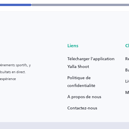
Liens
C
Télécharger l'application
R
vénements sportifs, y
Yalla Shoot
B
sultats en direct.
Politique de
 expérience
L
confidentialité
M
À propos de nous
Contactez-nous