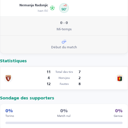
Nemanja Radonjic
+5
Ivan Ilić
90’
0 - 0
Mi-temps
Début du match
Statistiques
11
7
Total des tirs
4
2
Hors-jeu
12
8
Fautes
Sondage des supporters
0%
0%
0%
Torino
Match nul
Genoa