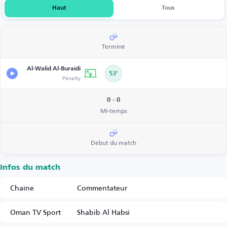
Haut
Tous
Terminé
Al-Walid Al-Buraidi
53’
Pénalty
0 - 0
Mi-temps
Début du match
Infos du match
Chaîne
Commentateur
Oman TV Sport
Shabib Al Habsi