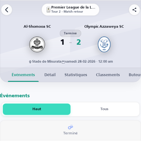
Premier League de la Libye
Tour 2 - Match retour
Al-Shomooa SC
Olympic Azzaweya SC
Terminé
1
2
Stade de Misurata
samedi 28-02-2026 · 12:00 am
Événements
Détail
Statistiques
Classements
Buteu
Événements
Haut
Tous
Terminé