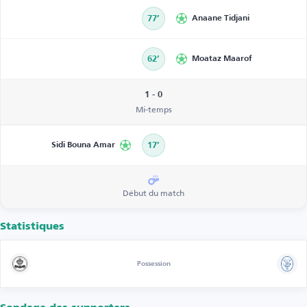
77’
Anaane Tidjani
62’
Moataz Maarof
1 - 0
Mi-temps
Sidi Bouna Amar
17’
Début du match
Statistiques
Possession