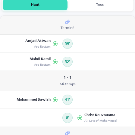
Haut
Tous
Terminé
Amjad Attwan
59’
Aso Rostam
Mahdi Kamil
52’
Aso Rostam
1 - 1
Mi-temps
Mohammed Sawlah
41’
Christ Kouvouama
8’
Ali Lateef Mohammed