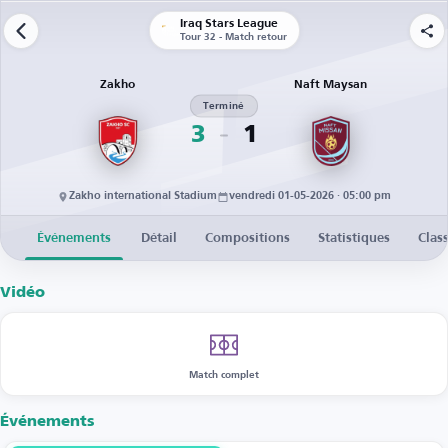
Iraq Stars League
Tour 32 - Match retour
Zakho
Naft Maysan
Terminé
3
1
Zakho international Stadium
vendredi 01-05-2026 · 05:00 pm
Événements
Détail
Compositions
Statistiques
Clas
Vidéo
Match complet
Événements