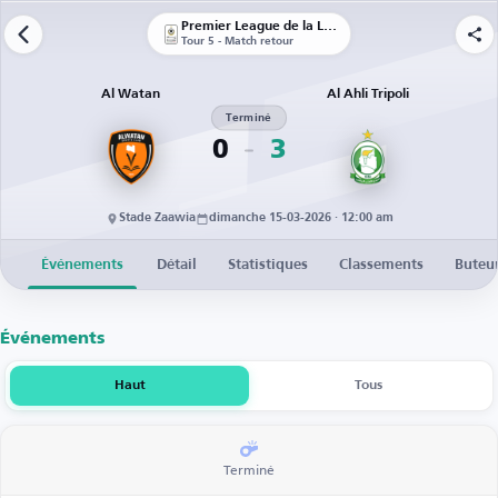
Premier League de la Libye
Tour 5 - Match retour
Al Watan
Al Ahli Tripoli
Terminé
0
3
Stade Zaawia
dimanche 15-03-2026 · 12:00 am
Événements
Détail
Statistiques
Classements
Buteu
Événements
Haut
Tous
Terminé