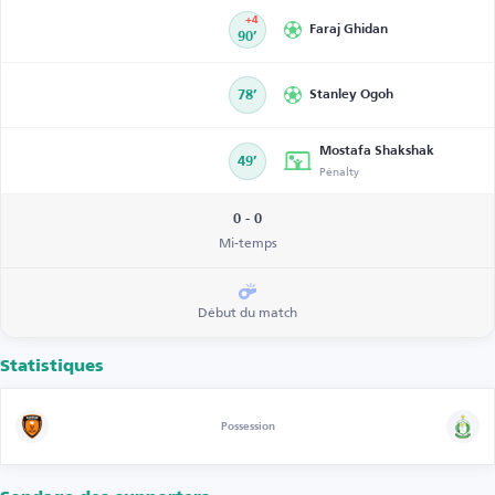
+4
Faraj Ghidan
90’
78’
Stanley Ogoh
Mostafa Shakshak
49’
Pénalty
0 - 0
Mi-temps
Début du match
Statistiques
Possession