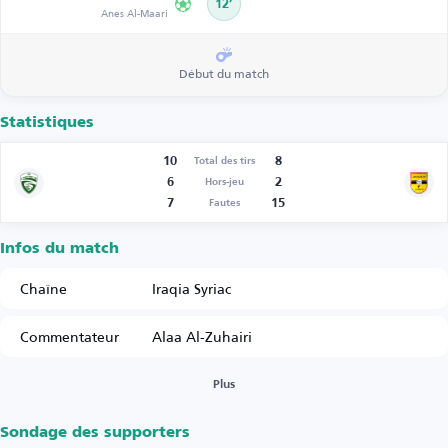
12’
Anes Al-Maari
Début du match
Statistiques
10
8
Total des tirs
6
2
Hors-jeu
7
15
Fautes
Infos du match
Chaîne
Iraqia Syriac
Commentateur
Alaa Al-Zuhairi
Plus
Sondage des supporters