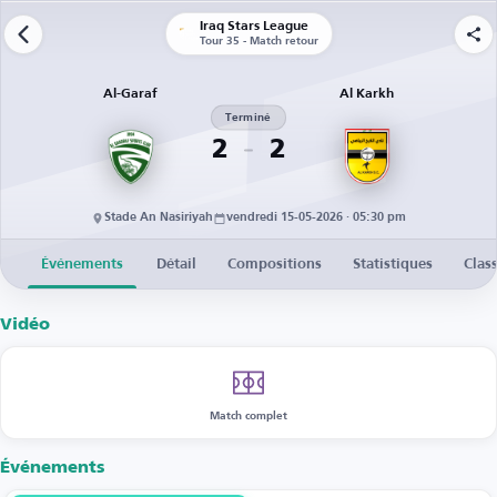
Iraq Stars League
Tour 35 - Match retour
Al-Garaf
Al Karkh
Terminé
2
2
Stade An Nasiriyah
vendredi 15-05-2026 · 05:30 pm
Événements
Détail
Compositions
Statistiques
Clas
Vidéo
Match complet
Événements