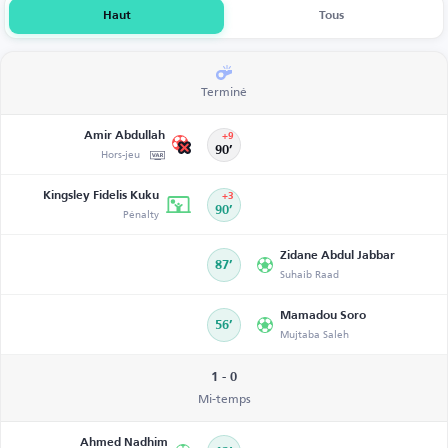
Haut
Tous
Terminé
Amir Abdullah
+9
Hors-jeu
90’
Kingsley Fidelis Kuku
+3
Pénalty
90’
Zidane Abdul Jabbar
87’
Suhaib Raad
Mamadou Soro
56’
Mujtaba Saleh
1 - 0
Mi-temps
Ahmed Nadhim