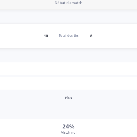
Début du match
10
8
Total des tirs
Plus
24%
Match nul