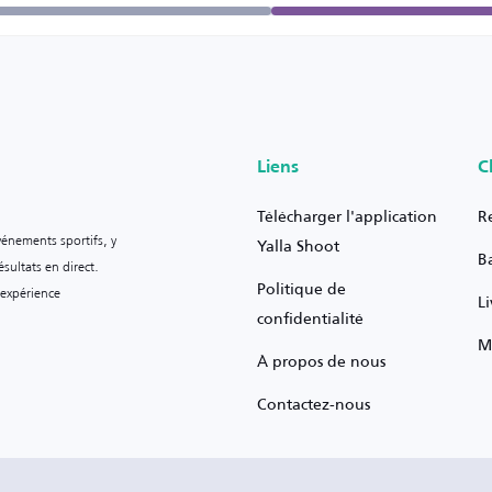
Liens
C
Télécharger l'application
R
vénements sportifs, y
Yalla Shoot
B
sultats en direct.
Politique de
 expérience
L
confidentialité
M
À propos de nous
Contactez-nous