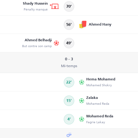
Shady Hussein
70’
Pénalty manqué
Ahmed Hany
56’
Ahmed Belhadji
49’
But contre son camp
0 - 3
Mi-temps
Hema Mohamed
22’
Mohamed Shokry
Zalaka
15’
Mohamed Reda
Mohamed Reda
4’
Fagrie Lakay