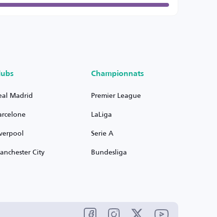
lubs
Championnats
eal Madrid
Premier League
arcelone
LaLiga
iverpool
Serie A
anchester City
Bundesliga