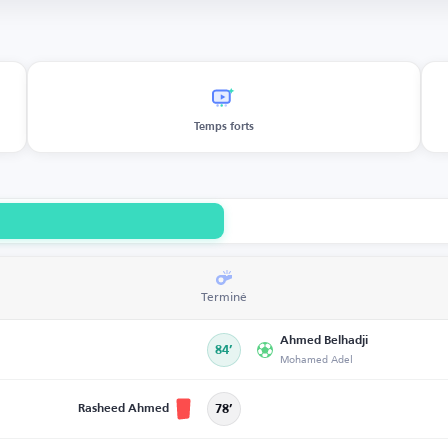
Temps forts
Terminé
Ahmed Belhadji
84’
Mohamed Adel
Rasheed Ahmed
78’