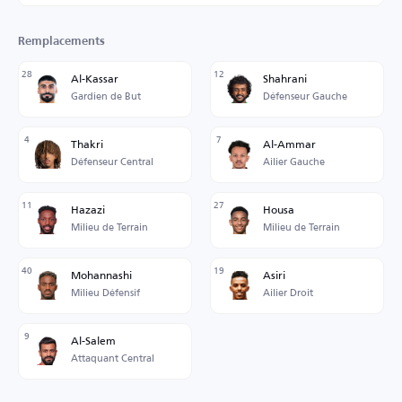
Remplacements
28
12
Al-Kassar
Shahrani
Gardien de But
Défenseur Gauche
4
7
Thakri
Al-Ammar
Défenseur Central
Ailier Gauche
11
27
Hazazi
Housa
Milieu de Terrain
Milieu de Terrain
40
19
Mohannashi
Asiri
Milieu Défensif
Ailier Droit
9
Al-Salem
Attaquant Central