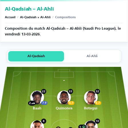
Al-Qadsiah – Al-Ahli
Accueil
/
Al-Qadsiah × Al-Ahli
/
Compositions
Composition du match Al-Qadsiah – Al-Ahli (Saudi Pro League), le
vendredi 13-03-2026.
Al-Qadsiah
Al-Ahli
22
33
32
7.9
6.7
6.7
2
Baah
Quinones
Retegui
8
10
1