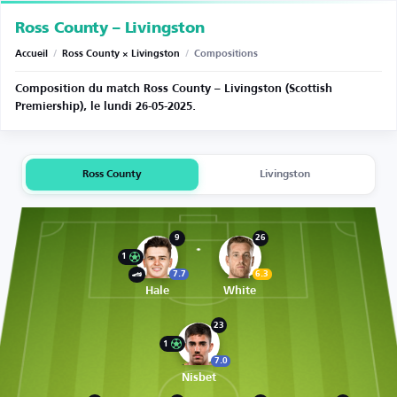
Ross County – Livingston
Accueil
/
Ross County × Livingston
/
Compositions
Composition du match Ross County – Livingston (Scottish
Premiership), le lundi 26-05-2025.
Ross County
Livingston
9
26
1
7.7
6.3
Hale
White
23
1
7.0
Nisbet