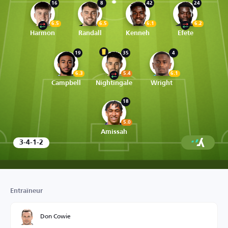
16
8
42
24
6.5
6.5
6.1
6.2
Harmon
Randall
Kenneh
Efete
19
35
4
6.3
5.4
6.1
Campbell
Nightingale
Wright
18
5.0
Amissah
3-4-1-2
Entraîneur
Don Cowie