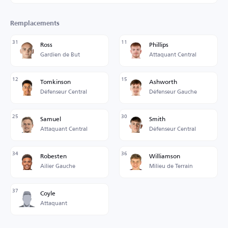
Remplacements
31
11
Ross
Phillips
Gardien de But
Attaquant Central
12
15
Tomkinson
Ashworth
Défenseur Central
Défenseur Gauche
25
30
Samuel
Smith
Attaquant Central
Défenseur Central
34
36
Robesten
Williamson
Ailier Gauche
Milieu de Terrain
37
Coyle
Attaquant