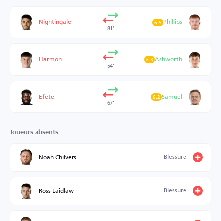
Nightingale
Phillips
6.5
81’
Harmon
Ashworth
6.3
54’
Efete
Samuel
6.2
67’
Joueurs absents
Blessure
Noah Chilvers
Blessure
Ross Laidlaw