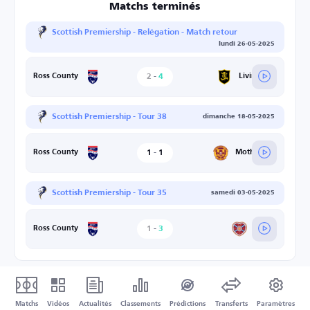
Matchs terminés
Scottish Premiership - Relégation - Match retour
lundi 26-05-2025
2
-
4
Livingston
Ross County
Scottish Premiership - Tour 38
dimanche 18-05-2025
1
-
1
Motherwell
Ross County
Scottish Premiership - Tour 35
samedi 03-05-2025
1
-
3
Hearts
Ross County
Matchs
Vidéos
Actualités
Classements
Prédictions
Transferts
Paramètres