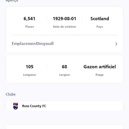
Aperçu
6,541
1929-08-01
Scotland
Places
Date de création
Pays
Emplacement
Dingwall
105
68
Gazon artificiel
Longueur
Largeur
Étage
Clubs
Ross County FC