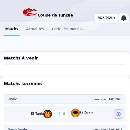
Coupe de Tunisie
2025/2026 ▾
Matchs
Actualités
Carte des matchs
Matchs à venir
Matchs terminés
Finale
dimanche 31-05-2026
-
ES Zarzis
1
0
ES Tunis
Demi-Finale
dimanche 24-05-2026