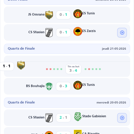
-
ES Tunis
0
1
JS Omrane
-
ES Zarzis
0
1
CS Sfaxien
Quarts de Finale
jeudi 21-05-2026
-
JS Omrane
1
1
et Edda
Tirs au but
-
3
4
-
ES Tunis
0
3
BS Bouhajla
Quarts de Finale
mercredi 20-05-2026
-
Stade Gabèsien
2
1
CS Sfaxien