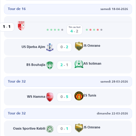
Tour de 16
samedi 18-04-2026
-
Beja
1
1
et Edda
Tirs au but
-
4
2
-
JS Omrane
0
2
US Djerba Ajim
-
AS Soliman
2
1
BS Bouhajla
Tour de 32
samedi 28-03-2026
-
ES Tunis
0
5
WS Hamma
Tour de 32
dimanche 22-03-2026
-
JS Omrane
0
1
Oasis Sportive Kebili