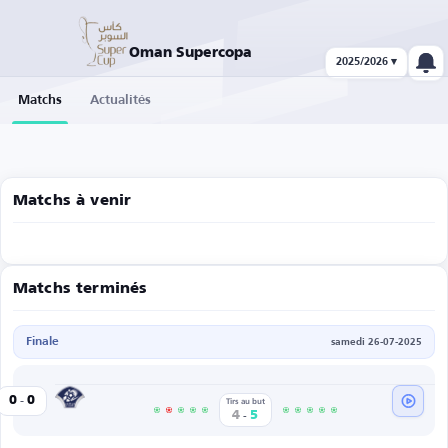
Oman Supercopa
2025/2026 ▾
Matchs
Actualités
Matchs à venir
Matchs terminés
Finale
samedi 26-07-2025
-
Al Shabab
0
0
Tirs au but
-
4
5