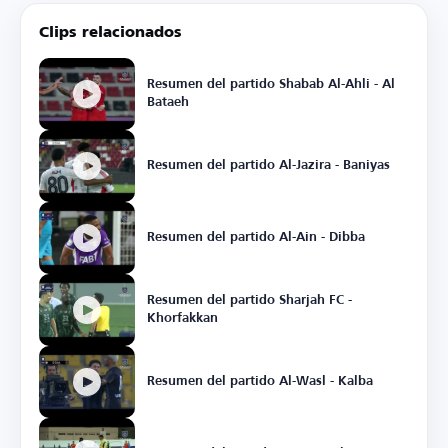
Clips relacionados
Resumen del partido Shabab Al-Ahli - Al
Bataeh
Resumen del partido Al-Jazira - Baniyas
Resumen del partido Al-Ain - Dibba
Resumen del partido Sharjah FC -
Khorfakkan
Resumen del partido Al-Wasl - Kalba