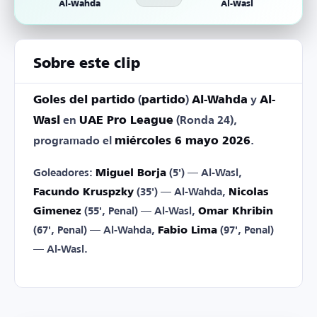
Al-Wahda
Al-Wasl
Sobre este clip
Goles del partido
(
partido
)
Al-Wahda
y
Al-
Wasl
en
UAE Pro League
(Ronda 24),
programado el
miércoles 6 mayo 2026
.
Goleadores:
Miguel Borja
(5') — Al-Wasl,
Facundo Kruspzky
(35') — Al-Wahda,
Nicolas
Gimenez
(55', Penal) — Al-Wasl,
Omar Khribin
(67', Penal) — Al-Wahda,
Fabio Lima
(97', Penal)
— Al-Wasl.