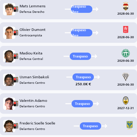
Mats Lemmens
Traspaso
Defensa Derecho
libre
2028-06-30
Olivier Dumont
Traspaso
Centrocampista
libre
2028-06-30
Madiou Keita
Traspaso
Defensa Central
2029-06-30
Usman Simbakoli
Traspaso
Delantero Centro
250.0K €
2029-06-30
Valentín Adamo
Traspaso
Delantero Centro
2027-12-31
Frederic Soelle Soelle
Traspaso
Delantero Centro