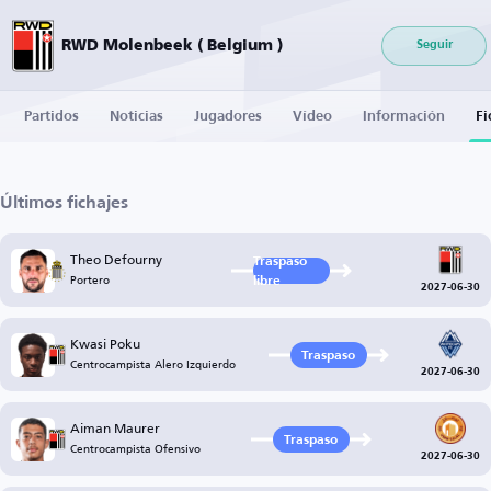
RWD Molenbeek ( Belgium )
Seguir
Partidos
Noticias
Jugadores
Vídeo
Información
Fi
Últimos fichajes
Theo Defourny
Traspaso
Portero
libre
2027-06-30
Kwasi Poku
Traspaso
Centrocampista Alero Izquierdo
2027-06-30
Aiman Maurer
Traspaso
Centrocampista Ofensivo
2027-06-30