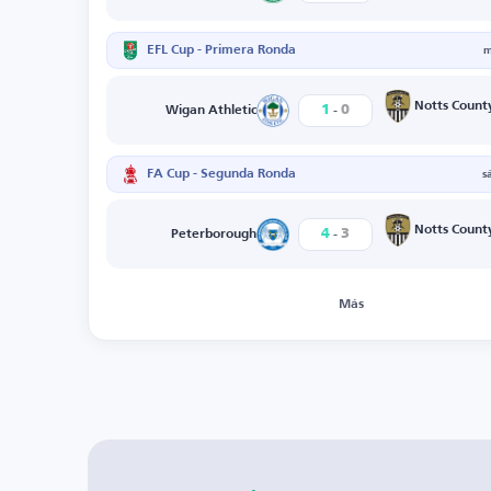
EFL Cup - Primera Ronda
m
-
Notts Count
1
0
Wigan Athletic
FA Cup - Segunda Ronda
s
-
Notts Count
4
3
Peterborough
Más