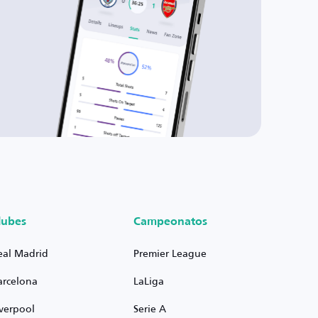
lubes
Campeonatos
eal Madrid
Premier League
arcelona
LaLiga
iverpool
Serie A