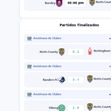
Notts Cou
05:00 pm
Burnley
Partidos finalizados
Amistosos de Clubes
s
-
Nottingham
0
2
Notts County
Amistosos de Clubes
m
-
Notts Count
3
1
Randers FC
Amistosos de Clubes
s
-
Notts Count
2
0
Viborg