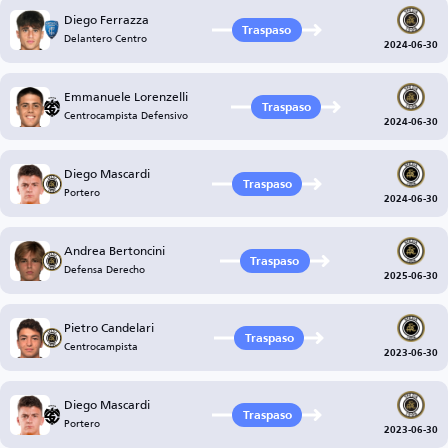
Diego Ferrazza
Traspaso
Delantero Centro
2024-06-30
Emmanuele Lorenzelli
Traspaso
Centrocampista Defensivo
2024-06-30
Diego Mascardi
Traspaso
Portero
2024-06-30
Andrea Bertoncini
Traspaso
Defensa Derecho
2025-06-30
Pietro Candelari
Traspaso
Centrocampista
2023-06-30
Diego Mascardi
Traspaso
Portero
2023-06-30