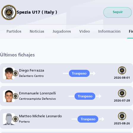
Spezia U17 ( Italy )
Seguir
Partidos
Noticias
Jugadores
Vídeo
Información
Fi
Últimos fichajes
Diego Ferrazza
Traspaso
Delantero Centro
2026-08-01
Emmanuele Lorenzelli
Traspaso
Centrocampista Defensivo
2026-07-28
Matteo Michele Leonardo
Traspaso
Portero
2025-08-26