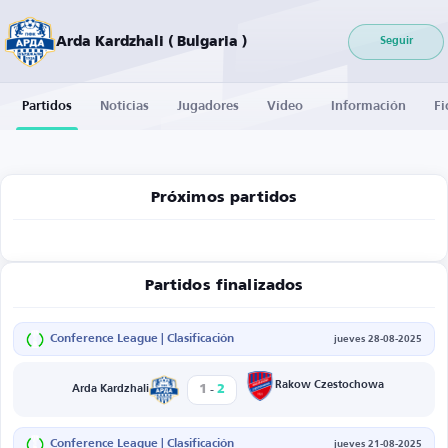
Arda Kardzhali ( Bulgaria )
Seguir
Partidos
Noticias
Jugadores
Vídeo
Información
Fi
Próximos partidos
Partidos finalizados
Conference League | Clasificación
jueves 28-08-2025
-
Rakow Czestochowa
1
2
Arda Kardzhali
Conference League | Clasificación
jueves 21-08-2025