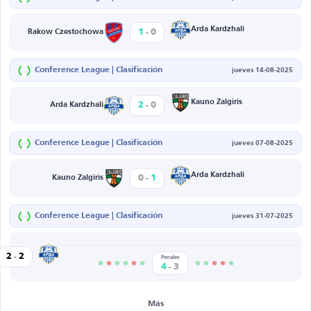
-
Arda Kardzhali
1
0
Rakow Czestochowa
Conference League | Clasificación
jueves 14-08-2025
-
Kauno Zalgiris
2
0
Arda Kardzhali
Conference League | Clasificación
jueves 07-08-2025
-
Arda Kardzhali
0
1
Kauno Zalgiris
Conference League | Clasificación
jueves 31-07-2025
-
Arda Kardzhali
2
2
sinki
Penales
-
4
3
Más