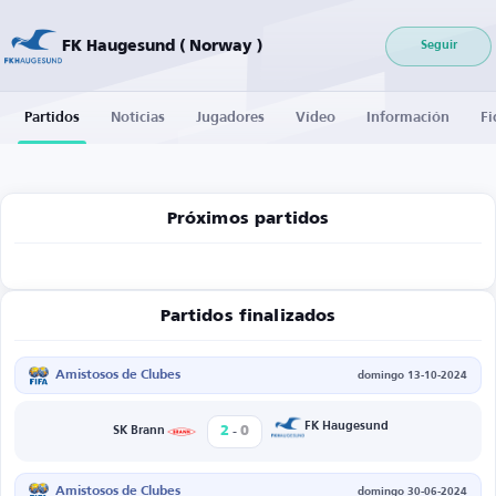
FK Haugesund ( Norway )
Seguir
Partidos
Noticias
Jugadores
Vídeo
Información
Fi
Próximos partidos
Partidos finalizados
Amistosos de Clubes
domingo 13-10-2024
-
FK Haugesund
2
0
SK Brann
Amistosos de Clubes
domingo 30-06-2024