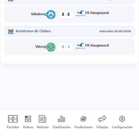
-
FK Haugesund
2
2
Silkeborg
Amistosos de Clubes
miércoles 26-06-2024
-
FK Haugesund
0
1
Viborg
Partidos
Vídeos
Noticias
Clasificación
Predicciones
Fichajes
Configuración