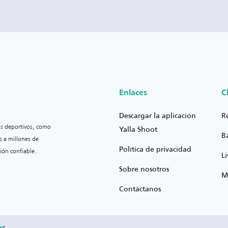
Enlaces
C
Descargar la aplicación
R
os deportivos, como
Yalla Shoot
B
s a millones de
Política de privacidad
ión confiable.
L
Sobre nosotros
M
Contáctanos