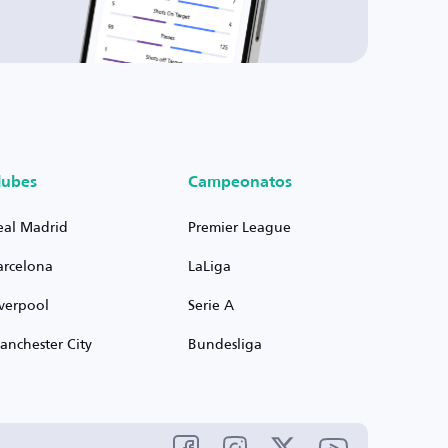
lubes
Campeonatos
eal Madrid
Premier League
arcelona
LaLiga
iverpool
Serie A
anchester City
Bundesliga