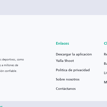
Enlaces
C
Descargar la aplicación
R
os deportivos, como
Yalla Shoot
B
s a millones de
Política de privacidad
ión confiable.
L
Sobre nosotros
M
Contáctanos