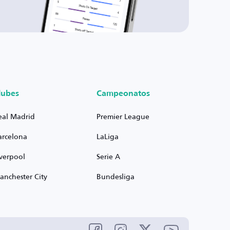
lubes
Campeonatos
eal Madrid
Premier League
arcelona
LaLiga
iverpool
Serie A
anchester City
Bundesliga