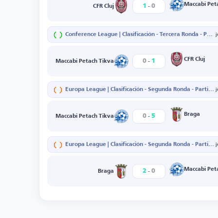
-
Maccabi Pet
1
0
CFR Cluj
Conference League | Clasificación - Tercera Ronda - Partido de ida
-
CFR Cluj
0
1
Maccabi Petach Tikva
Europa League | Clasificación - Segunda Ronda - Partido de vuelta
-
Braga
0
5
Maccabi Petach Tikva
Europa League | Clasificación - Segunda Ronda - Partido de ida
-
Maccabi Pet
2
0
Braga