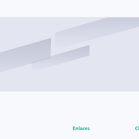
Enlaces
C