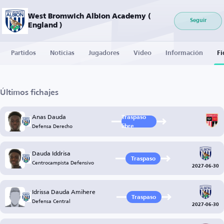
West Bromwich Albion Academy (
Seguir
England )
Partidos
Noticias
Jugadores
Vídeo
Información
Fi
Últimos fichajes
Anas Dauda
Traspaso
Defensa Derecho
libre
Dauda Iddrisa
Traspaso
Centrocampista Defensivo
2027-06-30
Idrissa Dauda Amihere
Traspaso
Defensa Central
2027-06-30