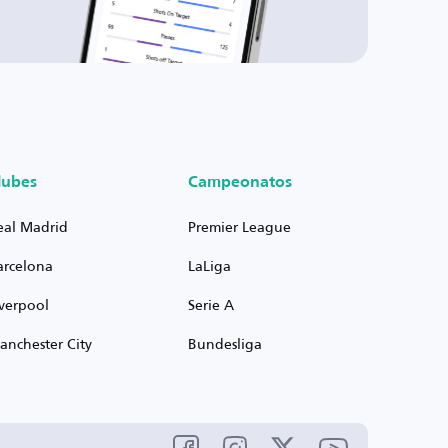
lubes
Campeonatos
eal Madrid
Premier League
arcelona
LaLiga
iverpool
Serie A
anchester City
Bundesliga