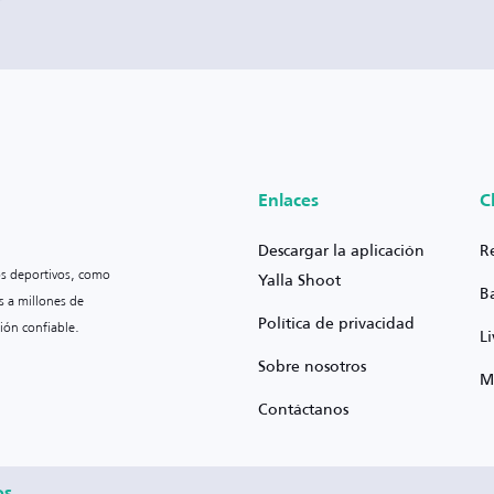
Enlaces
C
Descargar la aplicación
R
os deportivos, como
Yalla Shoot
B
s a millones de
Política de privacidad
ión confiable.
L
Sobre nosotros
M
Contáctanos