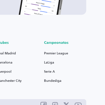
lubes
Campeonatos
eal Madrid
Premier League
arcelona
LaLiga
iverpool
Serie A
anchester City
Bundesliga