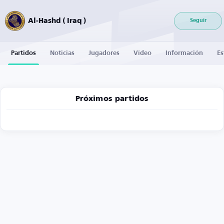
Al-Hashd ( Iraq )
Seguir
Partidos
Noticias
Jugadores
Vídeo
Información
Es
Próximos partidos