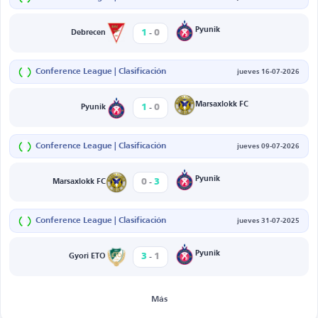
-
Pyunik
1
0
Debrecen
Conference League | Clasificación
jueves 16-07-2026
-
Marsaxlokk FC
1
0
Pyunik
Conference League | Clasificación
jueves 09-07-2026
-
Pyunik
0
3
Marsaxlokk FC
Conference League | Clasificación
jueves 31-07-2025
-
Pyunik
3
1
Gyori ETO
Más