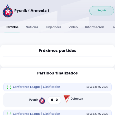
Pyunik ( Armenia )
Seguir
Partidos
Noticias
Jugadores
Vídeo
Información
Fi
Próximos partidos
Partidos finalizados
Conference League | Clasificación
jueves 30-07-2026
-
Debrecen
0
0
Pyunik
Conference League | Clasificación
jueves 23-07-2026