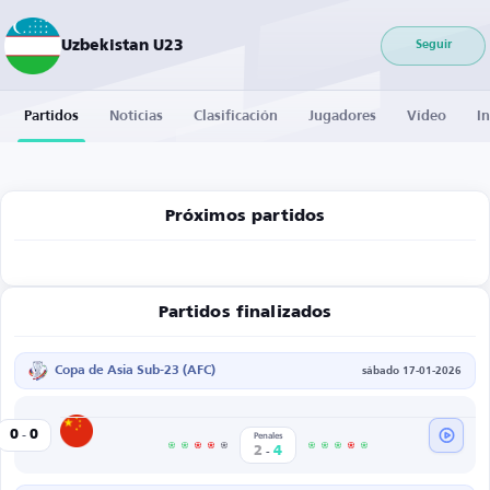
Uzbekistan U23
Seguir
Partidos
Noticias
Clasificación
Jugadores
Vídeo
I
Próximos partidos
Partidos finalizados
Copa de Asia Sub-23 (AFC)
sábado 17-01-2026
-
China U23
0
0
tan U23
Penales
-
2
4