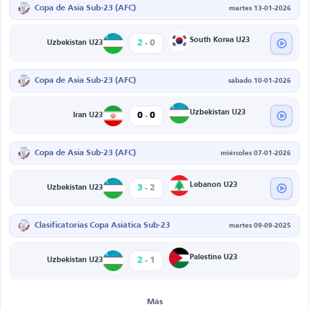
Copa de Asia Sub-23 (AFC)
martes 13-01-2026
-
South Korea U23
2
0
Uzbekistan U23
Copa de Asia Sub-23 (AFC)
sábado 10-01-2026
-
Uzbekistan U23
0
0
Iran U23
Copa de Asia Sub-23 (AFC)
miércoles 07-01-2026
-
Lebanon U23
3
2
Uzbekistan U23
Clasificatorias Copa Asiática Sub-23
martes 09-09-2025
-
Palestine U23
2
1
Uzbekistan U23
Más