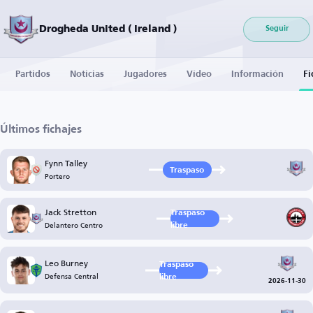
Drogheda United ( Ireland )
Seguir
Partidos
Noticias
Jugadores
Vídeo
Información
Fi
Últimos fichajes
Fynn Talley
Traspaso
Portero
Jack Stretton
Traspaso
Delantero Centro
libre
Leo Burney
Traspaso
Defensa Central
libre
2026-11-30