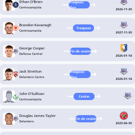
Ethan O'Brien
Traspaso
Centrocampista
libre
2026-11-30
Brandon Kavanagh
Traspaso
Centrocampista
2027-11-30
George Cooper
Fin de cesión
Defensa Central
2026-01-14
Jack Stretton
Traspaso
Delantero Centro
libre
2026-01-14
John O'Sullivan
Cesión
Centrocampista
Douglas James-Taylor
Fin de cesión
Delantero
2025-06-30