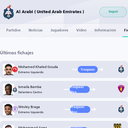
Al Arabi ( United Arab Emirates )
Seguir
Partidos
Noticias
Jugadores
Vídeo
Información
Fi
Últimos fichajes
Mohamed Khaled Gouda
Traspaso
Extremo Izquierdo
Ismaila Bamba
Traspaso
Delantero Centro
libre
Wesley Braga
Traspaso
Extremo Izquierdo
libre
Mohammad Anez