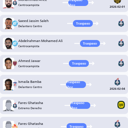
Traspaso
Centrocampista
libre
2026-02-01
Saeed Jassim Saleh
Traspaso
Delantero Centro
Abdelrahman Mohamed Ali
Traspaso
Centrocampista
Ahmed Jawar
Traspaso
Centrocampista
Ismaila Bamba
Traspaso
Delantero Centro
libre
2026-02-04
Fares Ghatasha
Traspaso
Extremo Derecho
libre
Fares Ghatasha
Traspaso