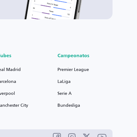
lubes
Campeonatos
eal Madrid
Premier League
arcelona
LaLiga
iverpool
Serie A
anchester City
Bundesliga