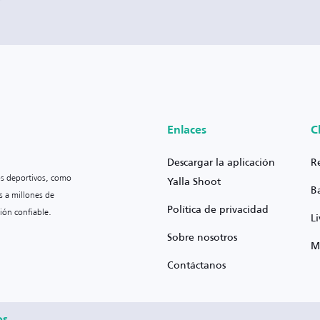
Enlaces
C
Descargar la aplicación
R
os deportivos, como
Yalla Shoot
B
s a millones de
Política de privacidad
ión confiable.
L
Sobre nosotros
M
Contáctanos