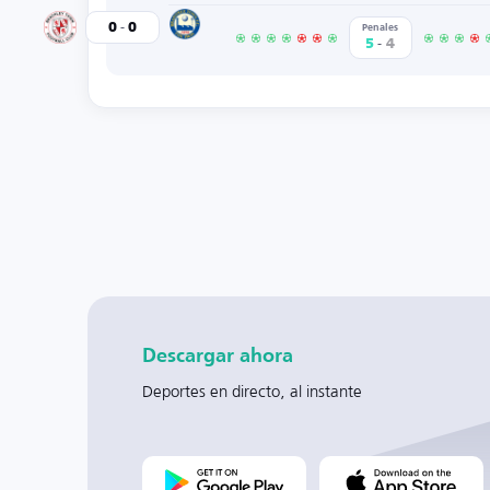
-
Braintree Town
0
0
Brackley Town
Penales
-
5
4
Descargar ahora
Deportes en directo, al instante