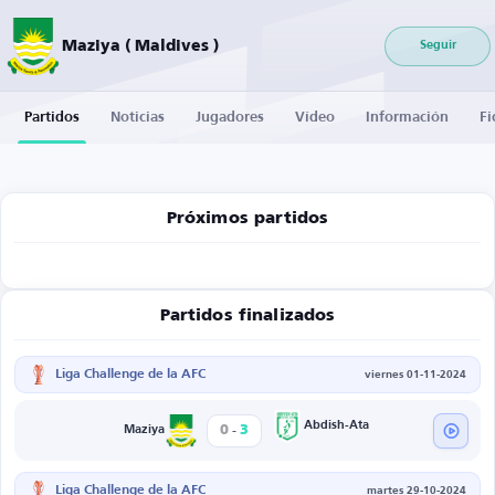
Maziya ( Maldives )
Seguir
Partidos
Noticias
Jugadores
Vídeo
Información
Fi
Próximos partidos
Partidos finalizados
Liga Challenge de la AFC
viernes 01-11-2024
-
Abdish-Ata
0
3
Maziya
Liga Challenge de la AFC
martes 29-10-2024