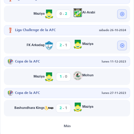
-
Al-Arabi
0
2
Maziya
Liga Challenge de la AFC
sábado 26-10-2024
-
Maziya
2
1
FK Arkadag
Copa de la AFC
lunes 11-12-2023
-
Mohun
1
0
Maziya
Copa de la AFC
lunes 27-11-2023
-
Maziya
2
1
Bashundhara Kings
Más