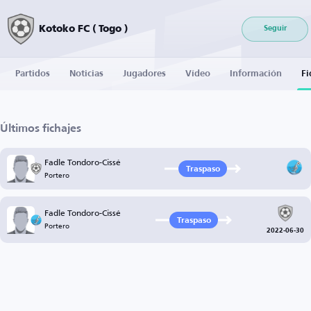
Kotoko FC ( Togo )
Seguir
Partidos
Noticias
Jugadores
Vídeo
Información
Fi
Últimos fichajes
Fadle Tondoro-Cissé
Traspaso
Portero
Fadle Tondoro-Cissé
Traspaso
Portero
2022-06-30