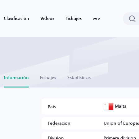
Clasificación
Vídeos
Fichajes
Información
Fichajes
Estadísticas
Malta
País
Federación
Union of Europea
División
Primera división