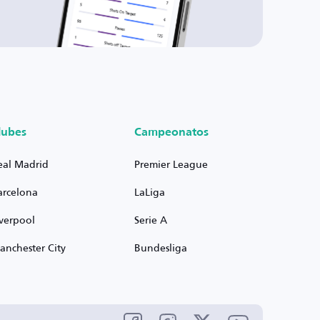
lubes
Campeonatos
eal Madrid
Premier League
arcelona
LaLiga
iverpool
Serie A
anchester City
Bundesliga