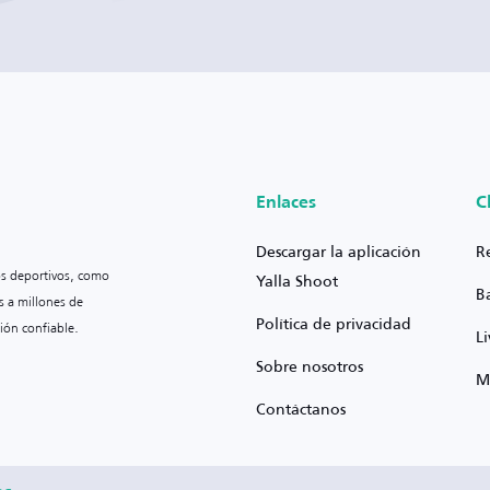
Enlaces
C
Descargar la aplicación
R
os deportivos, como
Yalla Shoot
B
s a millones de
Política de privacidad
ión confiable.
L
Sobre nosotros
M
Contáctanos