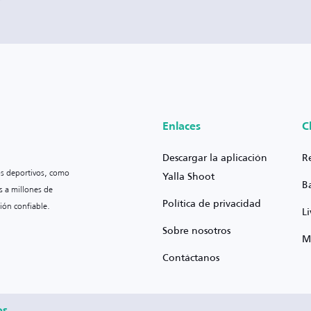
Enlaces
C
Descargar la aplicación
R
os deportivos, como
Yalla Shoot
B
s a millones de
Política de privacidad
ión confiable.
L
Sobre nosotros
M
Contáctanos