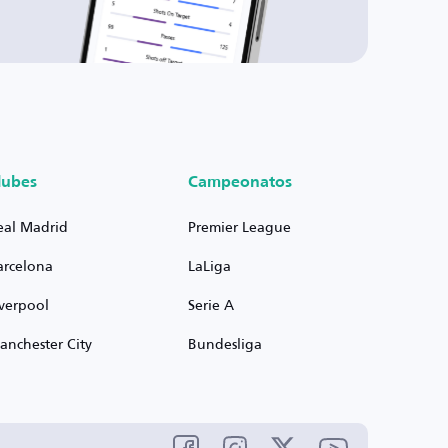
lubes
Campeonatos
eal Madrid
Premier League
arcelona
LaLiga
iverpool
Serie A
anchester City
Bundesliga