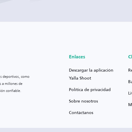
Enlaces
C
Descargar la aplicación
R
os deportivos, como
Yalla Shoot
B
s a millones de
Política de privacidad
ión confiable.
L
Sobre nosotros
M
Contáctanos