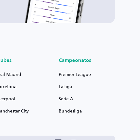
lubes
Campeonatos
eal Madrid
Premier League
arcelona
LaLiga
iverpool
Serie A
anchester City
Bundesliga