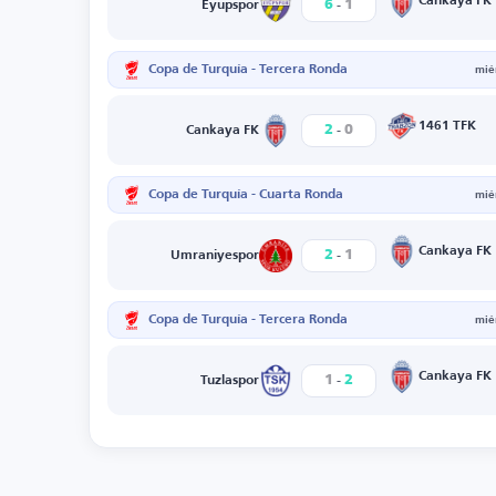
-
Cankaya FK
6
1
Eyüpspor
Copa de Turquía - Tercera Ronda
mié
-
1461 TFK
2
0
Cankaya FK
Copa de Turquía - Cuarta Ronda
mié
-
Cankaya FK
2
1
Umraniyespor
Copa de Turquía - Tercera Ronda
mié
-
Cankaya FK
1
2
Tuzlaspor