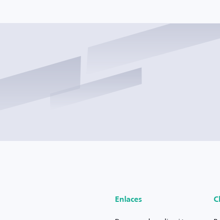
Enlaces
C