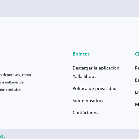
Enlaces
C
Descargar la aplicación
R
os deportivos, como
Yalla Shoot
B
s a millones de
Política de privacidad
ión confiable.
L
Sobre nosotros
M
Contáctanos
os.