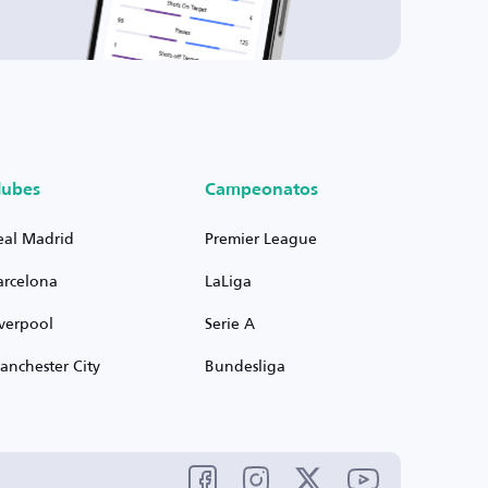
lubes
Campeonatos
eal Madrid
Premier League
arcelona
LaLiga
iverpool
Serie A
anchester City
Bundesliga