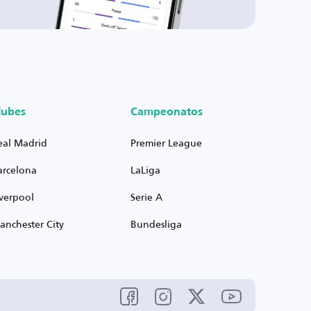
lubes
Campeonatos
eal Madrid
Premier League
arcelona
LaLiga
iverpool
Serie A
anchester City
Bundesliga