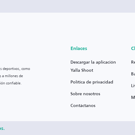
Enlaces
C
Descargar la aplicación
R
os deportivos, como
Yalla Shoot
B
s a millones de
Política de privacidad
ión confiable.
L
Sobre nosotros
M
Contáctanos
os.