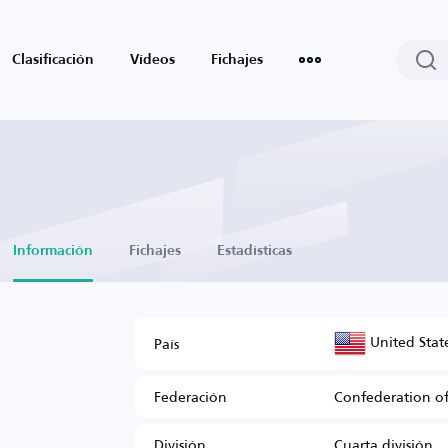
Clasificación
Vídeos
Fichajes
Información
Fichajes
Estadísticas
United Stat
País
Federación
Confederation of
División
Cuarta división