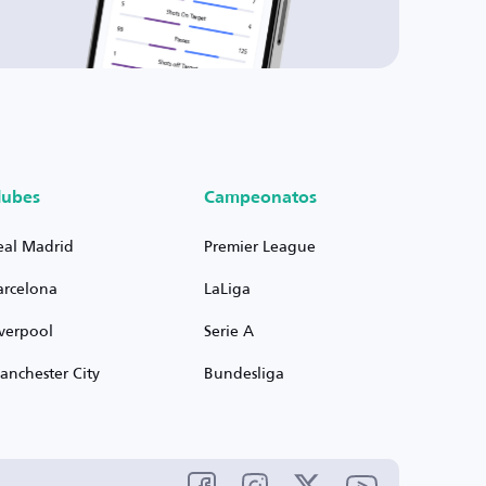
lubes
Campeonatos
eal Madrid
Premier League
arcelona
LaLiga
iverpool
Serie A
anchester City
Bundesliga