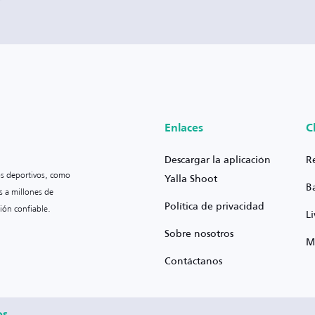
Enlaces
C
Descargar la aplicación
R
os deportivos, como
Yalla Shoot
B
s a millones de
Política de privacidad
ión confiable.
L
Sobre nosotros
M
Contáctanos