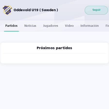
Oddevold U19 ( Sweden )
Seguir
Partidos
Noticias
Jugadores
Vídeo
Información
Fi
Próximos partidos