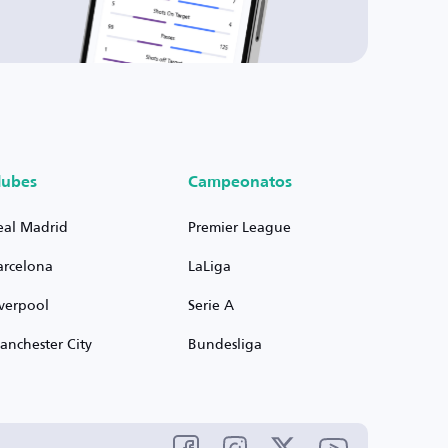
lubes
Campeonatos
eal Madrid
Premier League
arcelona
LaLiga
iverpool
Serie A
anchester City
Bundesliga