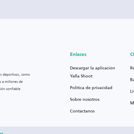
Enlaces
C
Descargar la aplicación
R
os deportivos, como
Yalla Shoot
B
s a millones de
Política de privacidad
ión confiable.
L
Sobre nosotros
M
Contáctanos