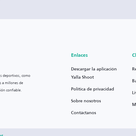
Enlaces
C
Descargar la aplicación
R
os deportivos, como
Yalla Shoot
B
s a millones de
Política de privacidad
ión confiable.
L
Sobre nosotros
M
Contáctanos