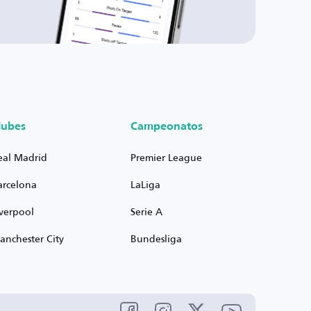
lubes
Campeonatos
eal Madrid
Premier League
arcelona
LaLiga
iverpool
Serie A
anchester City
Bundesliga