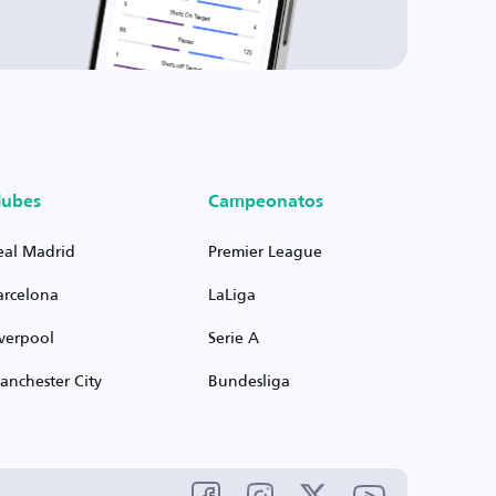
lubes
Campeonatos
eal Madrid
Premier League
arcelona
LaLiga
iverpool
Serie A
anchester City
Bundesliga