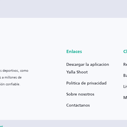
Enlaces
C
Descargar la aplicación
R
os deportivos, como
Yalla Shoot
B
s a millones de
Política de privacidad
ión confiable.
L
Sobre nosotros
M
Contáctanos