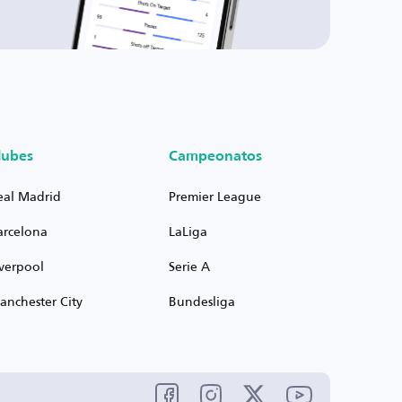
lubes
Campeonatos
eal Madrid
Premier League
arcelona
LaLiga
iverpool
Serie A
anchester City
Bundesliga