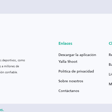
Enlaces
C
Descargar la aplicación
R
os deportivos, como
Yalla Shoot
B
s a millones de
Política de privacidad
ión confiable.
L
Sobre nosotros
M
Contáctanos
os.