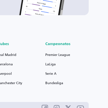
lubes
Campeonatos
eal Madrid
Premier League
arcelona
LaLiga
iverpool
Serie A
anchester City
Bundesliga