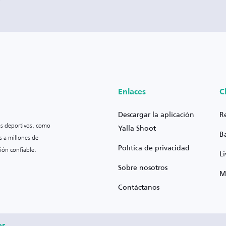
Enlaces
C
Descargar la aplicación
R
os deportivos, como
Yalla Shoot
B
s a millones de
Política de privacidad
ión confiable.
L
Sobre nosotros
M
Contáctanos