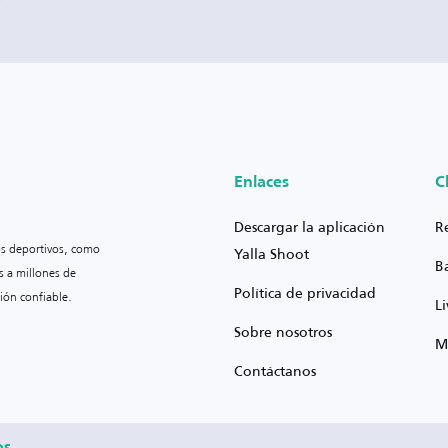
Enlaces
C
Descargar la aplicación
R
os deportivos, como
Yalla Shoot
B
s a millones de
Política de privacidad
ión confiable.
L
Sobre nosotros
M
Contáctanos