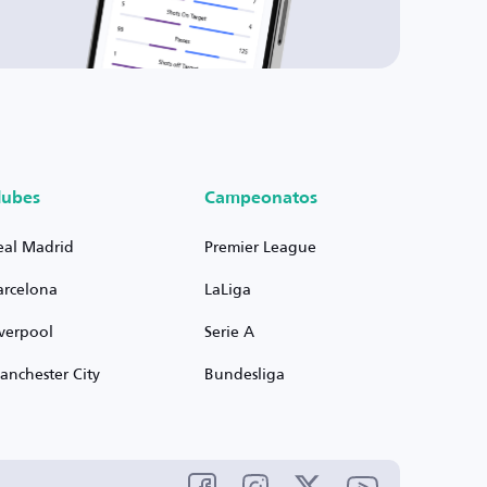
lubes
Campeonatos
eal Madrid
Premier League
arcelona
LaLiga
iverpool
Serie A
anchester City
Bundesliga