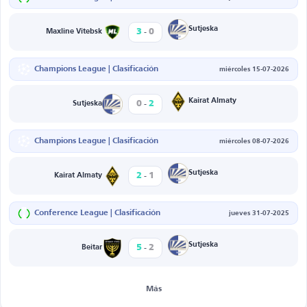
-
Sutjeska
3
0
Maxline Vitebsk
Champions League | Clasificación
miércoles 15-07-2026
-
Kairat Almaty
0
2
Sutjeska
Champions League | Clasificación
miércoles 08-07-2026
-
Sutjeska
2
1
Kairat Almaty
Conference League | Clasificación
jueves 31-07-2025
-
Sutjeska
5
2
Beitar
Más