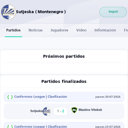
Sutjeska ( Montenegro )
Seguir
Partidos
Noticias
Jugadores
Vídeo
Información
Fi
Próximos partidos
Partidos finalizados
Conference League | Clasificación
jueves 30-07-2026
-
Maxline Vitebsk
1
2
Sutjeska
Conference League | Clasificación
jueves 23-07-2026